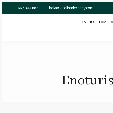
667 304 682
hola@lacolinadecharly.com
INICIO
FAMILI
Enoturis